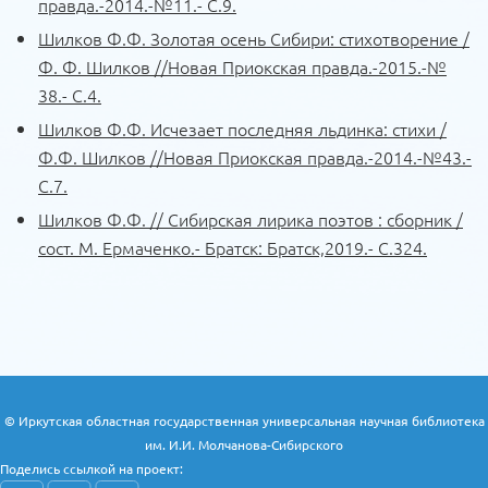
правда.-2014.-№11.- С.9.
Нани Брегвадзе, Ренатом Ибрагимовым, Надеждой
Шилков Ф.Ф. Золотая осень Сибири: стихотворение /
Чепрага и Иосифом Кобзоном.
Ф. Ф. Шилков //Новая Приокская правда.-2015.-№
38.- С.4.
Фёдор Фёдорович Шилков знаток истории родного
Шилков Ф.Ф. Исчезает последняя льдинка: стихи /
края, поэтому он частый гость библиотечного клуба
Ф.Ф. Шилков //Новая Приокская правда.-2014.-№43.-
«Краевед» и литературного объединения «Свиток».
С.7.
Шилков Ф.Ф. // Сибирская лирика поэтов : сборник /
сост. М. Ермаченко.- Братск: Братск,2019.- С.324.
Материал представлен МБУК «ЦБС» г. Зима
Информацию подготовила главный библиотекарь
© Иркутская областная государственная универсальная научная библиотека
Гаврилова С. В.
им. И.И. Молчанова-Сибирского
Поделись
ссылкой на проект: