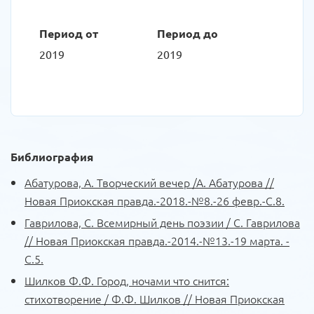
множество поэтических произведений А. Пушкина, М.
Период от
Период до
Лермонтова, С. Есенина, Р. Гамзатова, М. Ножкина, Л.
2019
2019
Татьяничевой, Р. Рождественского Фёдор Фёдорович
читает наизусть. Писать сам начал рано и свои первые
стихи, посвящённые одноклассникам или памятным
датам, размещал в школьной стенгазете. В 2019 году
Библиография
вышел в свет сборник стихов «Городская лирика
Абатурова, А. Творческий вечер /А. Абатурова //
сибирских поэтов», где помещены и стихотворения
Новая Приокская правда.-2018.-№8.-26 февр.-С.8.
Фёдора Шилкова.
Гаврилова, С. Всемирный день поэзии / С. Гаврилова
// Новая Приокская правда.-2014.-№13.-19 марта. -
Кроме поэзии Фёдор Фёдорович увлекается
С.5.
искусством и художественной самодеятельностью. По
Шилков Ф.Ф. Город, ночами что снится:
его словам, в молодые годы он был близко знаком с
стихотворение / Ф.Ф. Шилков // Новая Приокская