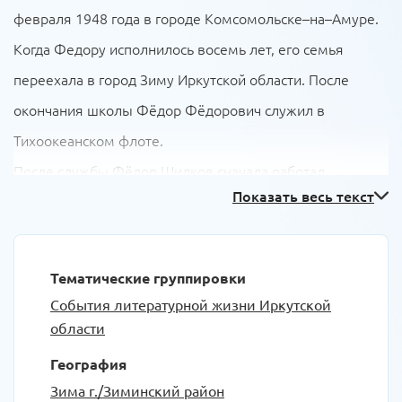
февраля 1948 года в городе Комсомольске–на–Амуре.
Когда Федору исполнилось восемь лет, его семья
переехала в город Зиму Иркутской области. После
окончания школы Фёдор Фёдорович служил в
Тихоокеанском флоте.
После службы Фёдор Шилков сначала работал
Показать весь текст
киномехаником, а затем слесарем в вагонном депо. В
1967 году он пытался поступить в Волгоградскую
высшую школу милиции, но не пройдя медицинскую
Тематические группировки
комиссию, уехал жить и работать в город Железногорск
События литературной жизни Иркутской
Красноярского края. В июне 2010 года по семейным
области
обстоятельствам вернулся назад в Зиму.
География
Зима г./Зиминский район
Поэзия — это большая любовь Федора Шилкова,