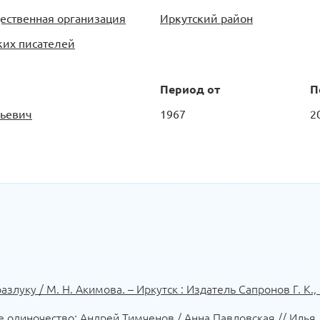
евич и др.
ественная организация
Иркутский район
тажное одиночество: Андрей Тимченов» критик
ких писателей
ения Тимченова воспринимаются, как отдельны
Период от
П
е, для того, чтобы четче представить творче
 придерживаться одной-двух тем. Но все обра
льевич
1967
2
 текучи, гераклитовы, идут параллельно с дру
 такие, как Андрей Тимченов – сложные, непре
е таланта таких поэтов, как Тимченов, во все 
 Тимченов 25 февраля 2007 года. Похоронен по
наха «Иркутское время», посвященный памяти 
 Альманах содержит подборку поэтических сочи
злуку / М. Н. Акимова. – Иркутск : Издатель Сапронов Г. К., 2
 одиночество: Андрей Тимченов / Анна Павловская // Илья. 