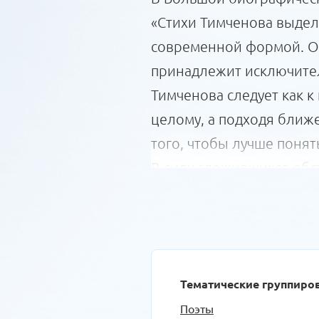
«Стихи Тимченова выдел
современной формой. Он
принадлежит исключител
Тимченова следует как к
целому, а подходя ближе
того, чтобы лучше понят
В силу сложившихся обс
Марины Николаевны Аким
статье-эссе «Тимченов в
удалось воссоздать ярку
падениями, чья «кубичес
Тематические группиро
Марина Акимова день за 
Поэты
Науменко, и на их пути 