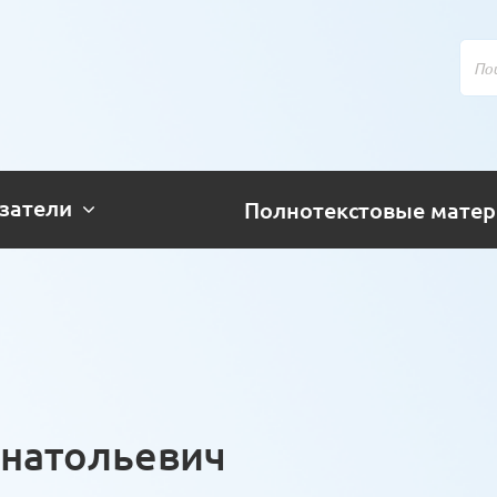
затели
Полнотекстовые мате
Анатольевич