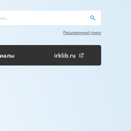
Расширенный поиск
риалы
irklib.ru