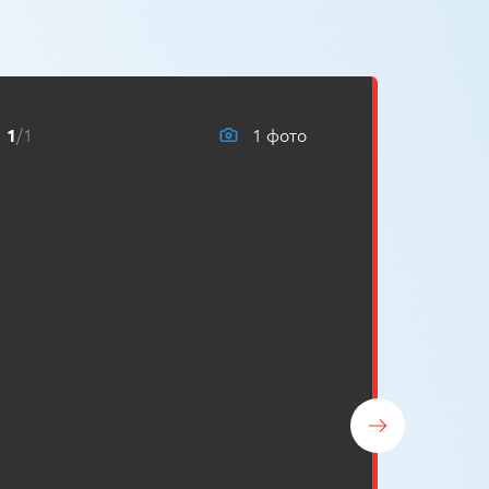
/1
1 фото
1