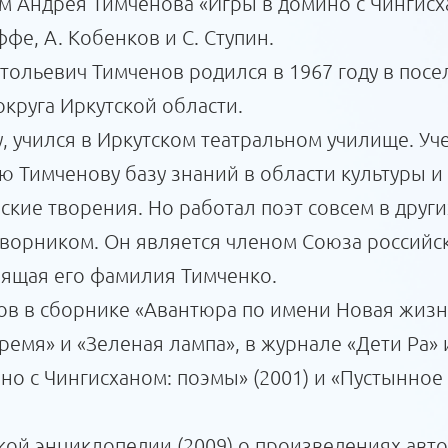
м Андрея Тимченова «Игры в домино с Чингисх
фе, А. Кобенков и С. Ступин.
тольевич Тимченов родился в 1967 году в посел
круга Иркутской области.
 учился в Иркутском театральном училище. Уче
 Тимченову базу знаний в области культуры и
еские творения. Но работал поэт совсем в друг
дворником. Он является членом Союза российс
оящая его фамилия Тимченко.
ов в сборнике «Авантюра по имени Новая жизнь
ремя» и «Зеленая лампа», в журнале «Дети Ра» 
ино с Чингисханом: поэмы» (2001) и «Пустынное
ой энциклопедии (2009) о произведениях авто