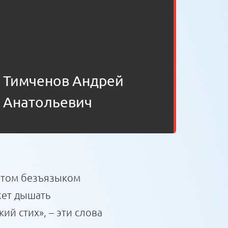
Тимченов Андрей
Анатольевич
в том безъязыком
жет дышать
й стих», – эти слова