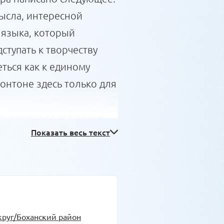
ысла, интересной
 языка, который
тупать к творчеству
ться как к единому
ронтоне здесь только для
становится подопечным
Показать весь текст
ких писателей. В своей
 одного поэта» Марине
с ее взлетами и
й, то серые тени.
ренного ей Виталием
круг/Боханский район
ков Анатолий Иванович,