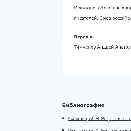
Сериков Алексей Дмитри
Иркутская областная общ
В своей статье «Многоэ
писателей, Союз российс
написала: «… Стихотвор
Персоны
большой поэмы… Наверно
насильственно выбрать и
Тимченов Андрей Анато
Тимченова многозначны,
образами…».
Поэты бывают разные, и
неординарные. Но по сил
Умер Андрей Анатольевич
Библиография
году вышел выпуск альма
один из них – Тимченов.
Акимова, М. Н. Вырастая на ра
Павловская, А. Многоэтажное